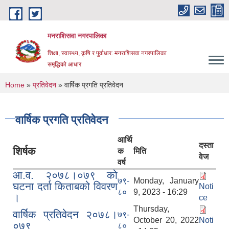
Skip to main content
मनराशिसवा नगरपालिका
शिक्षा, स्वास्थ्य, कृषि र पुर्वाधार: मनराशिसवा नगरपालिका
समृद्धिको आधार
You are here
Home
»
प्रतिवेदन
» वार्षिक प्रगति प्रतिवेदन
वार्षिक प्रगति प्रतिवेदन
आर्थि
दस्ता
शिर्षक
क
मिति
वेज
वर्ष
आ.व. २०७८।०७९ को
७९-
Monday, January
घटना दर्ता किताबको विवरण
Noti
८०
9, 2023 - 16:29
।
ce
Thursday,
वार्षिक प्रतिवेदन २०७८।
७९-
October 20, 2022
Noti
०७९
८०