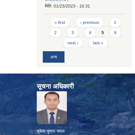
मिति:
01/23/2023 - 16:31
Pages
« first
‹ previous
1
2
3
4
5
6
next ›
last »
अन्य
सूचना अधिकारी
मुकेश कुमार यादव