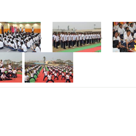
,
,
,