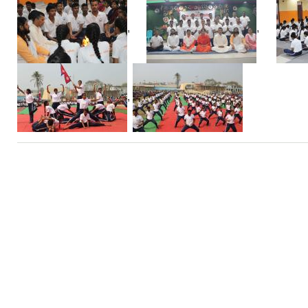
,
,
,