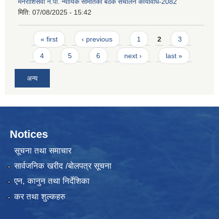
मनराशिसवा न.पा. न्यायिक समितिको बैठक संचालन कार्यविधि-2082
मिति:
07/08/2025 - 15:42
Pages
« first
‹ previous
1
2
3
4
5
6
next ›
last »
अन्य
Notices
सूचना तथा समाचार
सार्वजनिक खरीद /बोलपत्र सूचना
एन, कानुन तथा निर्देशिका
कर तथा शुल्कहरु