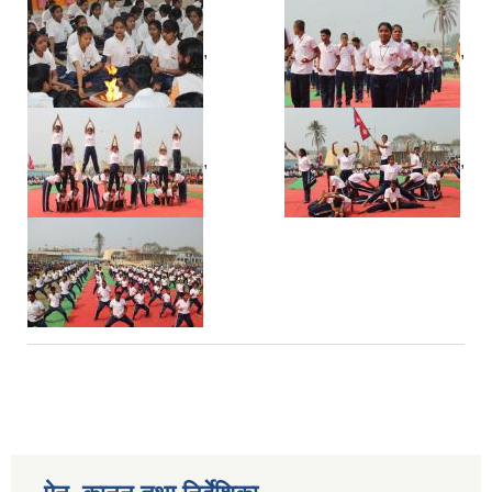
,
,
,
,