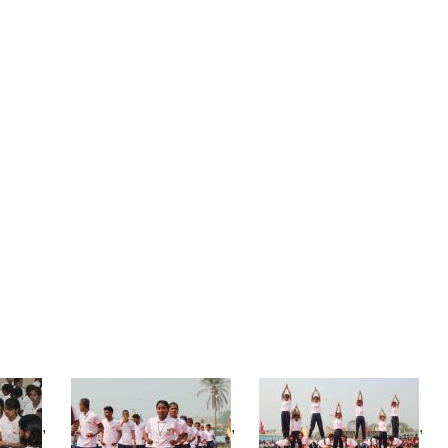
,
,
,