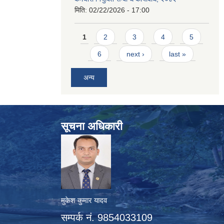
मिति:
02/22/2026 - 17:00
Pages
1
2
3
4
5
6
next ›
last »
अन्य
सूचना अधिकारी
मुकेश कुमार यादव
सम्पर्क नं. 9854033109