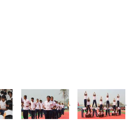
,
,
,