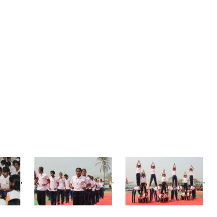
,
,
,