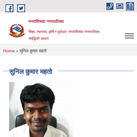
Skip to main content
मनराशिसवा नगरपालिका
शिक्षा, स्वास्थ्य, कृषि र पुर्वाधार: मनराशिसवा नगरपालिका
समृद्धिको आधार
You are here
Home
» सुनिल कुमार महताे
सुनिल कुमार महताे