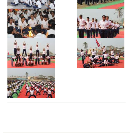
,
,
,
,