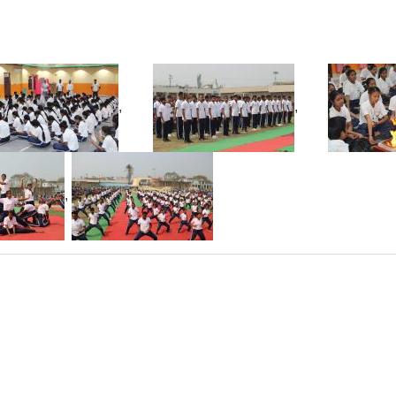
,
,
,