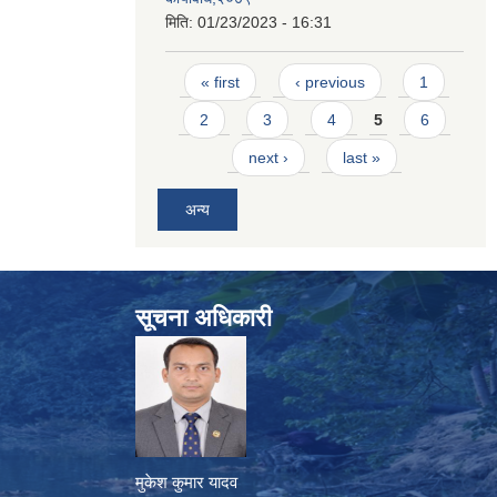
मिति:
01/23/2023 - 16:31
Pages
« first
‹ previous
1
2
3
4
5
6
next ›
last »
अन्य
सूचना अधिकारी
मुकेश कुमार यादव