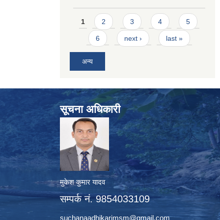
Pages
1
2
3
4
5
6
next ›
last »
अन्य
सूचना अधिकारी
मुकेश कुमार यादव
सम्पर्क नं. 9854033109
suchanaadhikarimsm@gmail.com