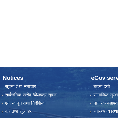
Notices
eGov serv
सूचना तथा समाचार
घटना दर्ता
सार्वजनिक खरीद /बोलपत्र सूचना
सामाजिक सुरक्ष
एन, कानुन तथा निर्देशिका
नागरिक वडापत्
कर तथा शुल्कहरु
स्वास्थ्य व्यवस