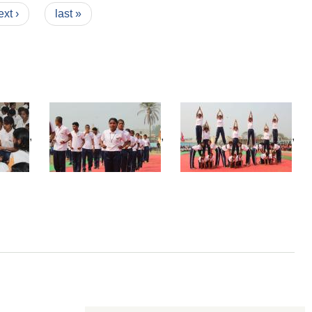
ext ›
last »
,
,
,