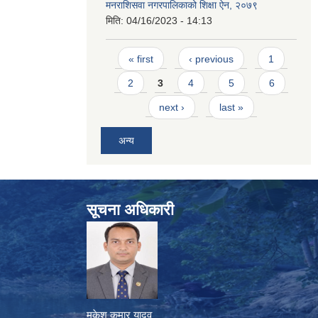
मनराशिसवा नगरपालिकाको शिक्षा ऐन, २०७९
मिति:
04/16/2023 - 14:13
Pages
« first
‹ previous
1
2
3
4
5
6
next ›
last »
अन्य
सूचना अधिकारी
मुकेश कुमार यादव