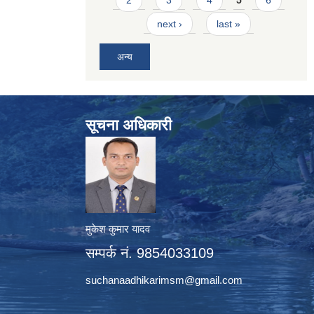
2
3
4
5
6
next ›
last »
अन्य
सूचना अधिकारी
मुकेश कुमार यादव
सम्पर्क नं. 9854033109
suchanaadhikarimsm@gmail.com