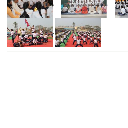
,
,
,