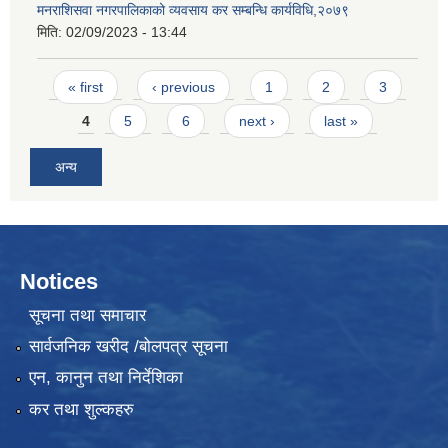
मनराशिसवा नगरपालिकाको व्यवसाय कर सम्बन्धि कार्यविधि,२०७९
मिति:
02/09/2023 - 13:44
Pages
« first
‹ previous
1
2
3
4
5
6
next ›
last »
अन्य
Notices
सूचना तथा समाचार
सार्वजनिक खरीद /बोलपत्र सूचना
एन, कानुन तथा निर्देशिका
कर तथा शुल्कहरु