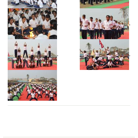
,
,
,
,