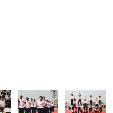
,
,
,