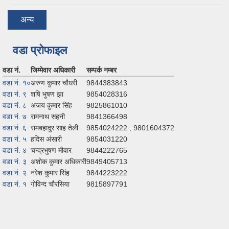
अन्य
वडा प्रोफाइल
वडा नं.
जिम्मेवार अधिकारी
सम्पर्क नम्बर
वडा नं. १०
अरुण कुमार चौधरी
9844383843
वडा नं. ९
शषि भुषण झा
9854028316
वडा नं. ८
अजय कुमार सिंह
9825861010
वडा नं. ७
रामनाथ सहनी
9841366498
वडा नं. ६
रामबहादुर साह तेली
9854024222 , 9801604372
वडा नं. ५
हदिस अंसारी
9854031220
वडा नं. ४
चन्द्रभुषण मौवार
9844222765
वडा नं. ३
अशोक कुमार अधिकारी
9849405713
वडा नं. २
नरेश कुमार सिंह
9844223222
वडा नं. १
गोविन्द चौरसिया
9815897791