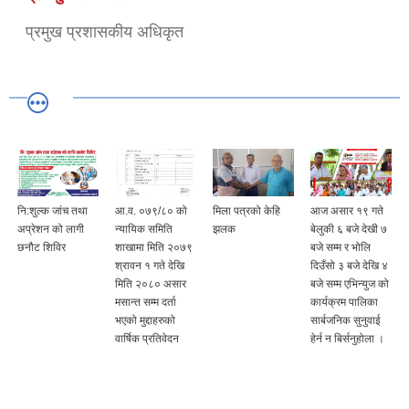
प्रमुख प्रशासकीय अधिकृत
नि:शुल्क जांच तथा
आ.व. ०७९/८० को
मिला पत्रको केहि
आज असार १९ गते
अप्रेशन को लागी
न्यायिक समिति
झलक
बेलुकी ६ बजे देखी ७
छनौट शिविर
शाखामा मिति २०७९
बजे सम्म र भोलि
श्रावन १ गते देखि
दिउँसो ३ बजे देखि ४
मिति २०८० असार
बजे सम्म एभिन्युज को
मसान्त सम्म दर्ता
कार्यक्रम पालिका
भएको मुद्दाहरुको
सार्बजनिक सुनुवाई
वार्षिक प्रतिवेदन
हेर्न न बिर्सनुहोला ।