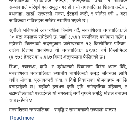
नगरपालिका प्राकृतिक सौन्दर्य, सांस्कृतिक वैभव, र आर्थिक
सम्भावनाले भरिपूर्ण एक समृद्ध नगर हो। यो नगरपालिका शिसवा कटैया,
बथनाहा, साढाँ, सरपल्लो, मनरा, ईटहर्वा कटी, र सोनैल गरी ७ वटा
साविकका गाविसहरू समेटेर स्थापित भएको छ।
सुनौलो भविष्यको आधारशीला निर्माण गर्दै, मनराशिस्वा नगरपालिकाले
१० वटा वडाहरू समेटेको छ, जहाँ ८,५४१ घरपरिवार बसोबास गर्छन्।
महोत्तरी जिल्लाको सदरमुकाम जलेश्वरबाट १२ किलोमिटर पश्चिम-
दक्षिण दिशामा अवस्थित यो नगरपालिका ४९.७८ वर्ग किलोमिटर
(४,९७८ हेक्टर वा ७,४६७ बिघा) क्षेत्रफलमा फैलिएको छ।
शिक्षा, स्वास्थ्य, कृषि, र पूर्वाधारको विकासमा विशेष ध्यान दिँदै,
मनराशिस्वा नगरपालिका स्थानीय नागरिकको समृद्ध जीवनका लागि
नवीन योजना, प्रभावकारी सेवा, र दिगो विकासका योजनाहरू अगाडि
बढाइरहेको छ। यहाँको हराभरा कृषि भूमि, सांस्कृतिक पहिचान, र
उद्यमशीलताको प्रवर्द्धनले यो नगरलाई नयाँ युगको समृद्धि मोडल बनाउन
सघाइरहेको छ।
मनराशिस्वा नगरपालिका—समृद्धि र सम्भावनाको उज्यालो यात्रा!
Read more
about संक्षिप्त परिचय